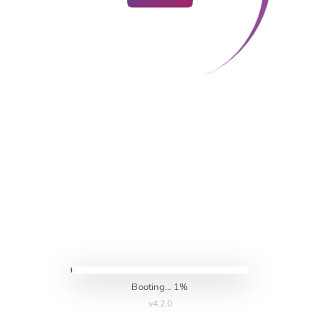
Booting… 1%
v4.2.0