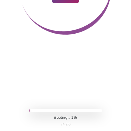
Booting… 1%
v4.2.0