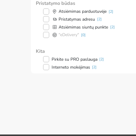
Pristatymo būdas
Atsiėmimas parduotuvėje
[2]
Pristatymas adresu
[2]
Atsiėmimas siuntų punkte
[2]
"eDelivery"
[0]
Kita
Pirkite su PRO paslauga
[2]
Interneto mokėjimas
[2]