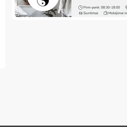
Pirm-penk: 08:30-18:00
Siuntimas
Mokėjimai i