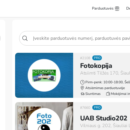
Parduotuvės
D
#2108
PRO
Fotokopija
Atsiimti Tilžės 170, Šiaul
Pirm-penk: 10:00-18:00, Šeš
Atsiėmimas parduotuvėje
Siuntimas
Mokėjimai i
#7660
PRO
UAB Studio202
Vilniaus g. 202, Šiaulia