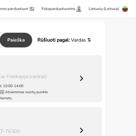
emo parduotuvė
Fotoparduotuvėms
Lietuvių (Lietuva)
Paieška
Rūšiuoti pagal:
Vardas ⇅
iai Fotokopija (centras)
t: 10:00-14:00
Atsiėmimas siuntų punkte
nternetu
i LT-76300